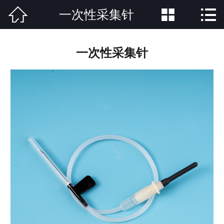



一次性采集针
网站首页

公司简介
一次性采集针
产品中心
新闻中心
荣誉资质
公司场景
联系方式