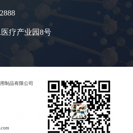
2888
医疗产业园8号
用制品有限公司
.com