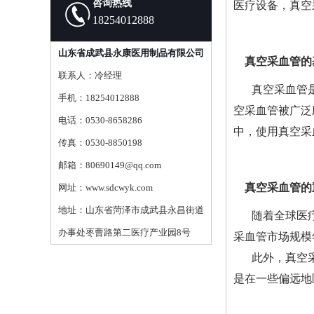
咨询热线
医疗设备，真空
18254012888
山东省成武县永康医用制品有限公司
真空采血管的
联系人：冷经理
真空采血管
手机：18254012888
空采血管被广泛
电话：0530-8658286
中，使用真空采
传真：0530-8850198
邮箱：80690149@qq.com
真空采血管的
网址：www.sdcwyk.com
地址：山东省菏泽市成武县永昌街道
随着全球医
办事处枣曹路第二医疗产业园8号
采血管市场规模
此外，真空
是在一些偏远地