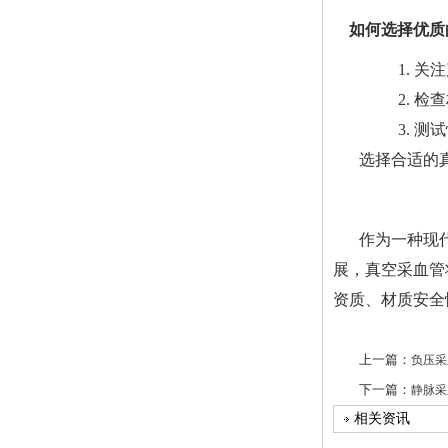
如何选择优质
1. 
2. 
3. 
选择合适的
作为一种现
展，真空采血管
资质、材质安全
上一篇：
负压采
下一篇：
静脉采
相关资讯