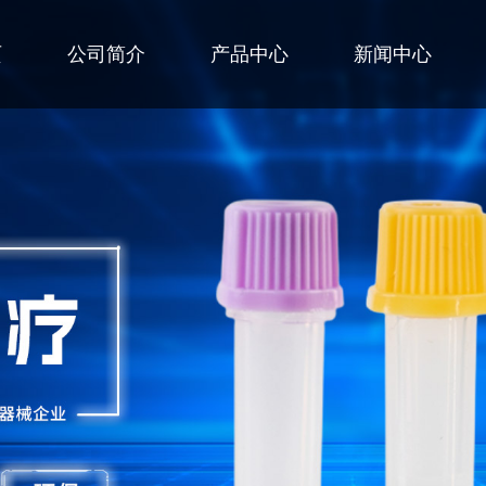
页
公司简介
产品中心
新闻中心