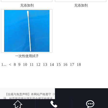
无添加剂
无添加剂
一次性使用拭子
1...
<
8
9
10
11
12
13
14
15
16
17
18
【合规与免责声明】本网站严格遵守《中华人民共和国广告法》，尽力规范用
语。如页面不慎出现不符合规定的表述，敬请联系我们，将立即更正；相关内容



仅供参考，不构成交易依据。