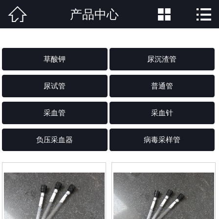



产品中心
网站首页

公司简介
草酸钾
尿沉渣管
产品中心
尿试管
普通管
新闻中心
荣誉资质
采血管
采血针
公司场景
负压采血器
病毒采样管
联系方式