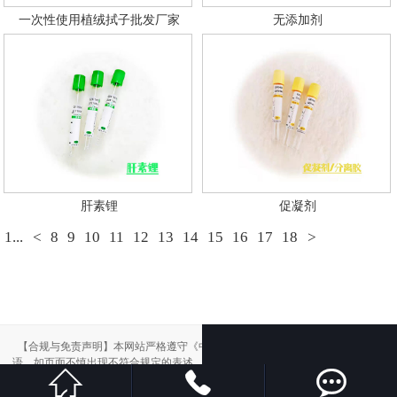
一次性使用植绒拭子批发厂家
无添加剂
肝素锂
促凝剂
1...
<
8
9
10
11
12
13
14
15
16
17
18
>
【合规与免责声明】本网站严格遵守《中华人民共和国广告法》，尽力规范用
语。如页面不慎出现不符合规定的表述，敬请联系我们，将立即更正；相关内容



仅供参考，不构成交易依据。