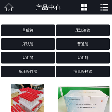



产品中心
网站首页

公司简介
草酸钾
尿沉渣管
产品中心
尿试管
普通管
新闻中心
荣誉资质
采血管
采血针
公司场景
负压采血器
病毒采样管
联系方式