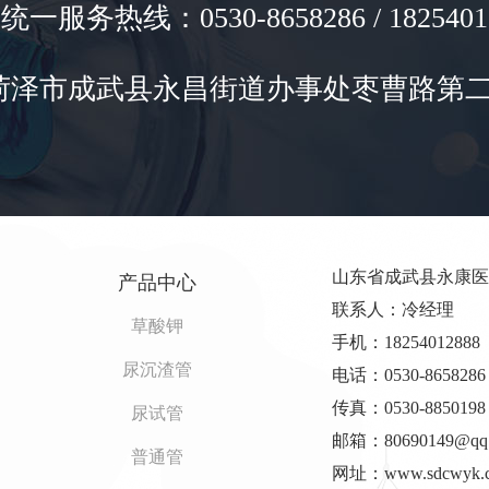
一服务热线：0530-8658286 / 1825401
菏泽市成武县永昌街道办事处枣曹路第二
山东省成武县永康医
产品中心
联系人：冷经理
草酸钾
手机：18254012888
尿沉渣管
电话：0530-8658286
传真：0530-8850198
尿试管
邮箱：80690149@qq
普通管
网址：www.sdcwyk.