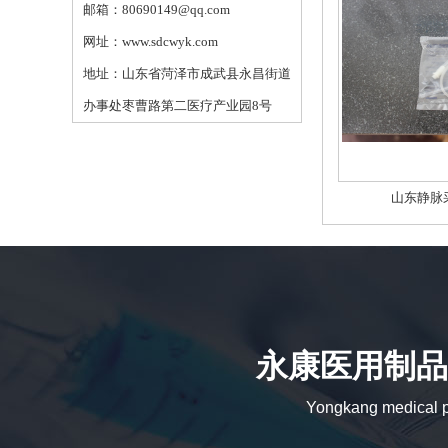
邮箱：80690149@qq.com
网址：www.sdcwyk.com
地址：山东省菏泽市成武县永昌街道
办事处枣曹路第二医疗产业园8号
山东静脉
永康医用制品
Yongkang medical pr