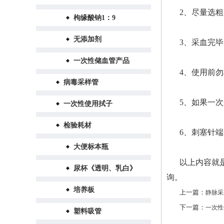
2、尽量选
枸缘酸钠1：9
无添加剂
3、采血完
一次性储血管产品
4、使用前
病毒采样管
5、如果一
一次性使用拭子
检验耗材
6、刺塞针
大便标本瓶
以上内容就
尿杯《透明、乳白》
询。
培养板
上一篇：
静脉采
下一篇：
一次性
塑料吸管