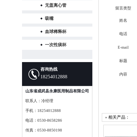
无盖离心管
留言类型
吸嘴
姓名
血球稀释杯
电话
一次性痰杯
E-mail
标题
咨询热线
内容
18254012888
山东省成武县永康医用制品有限公司
联系人：冷经理
手机：18254012888
相关产品：
电话：0530-8658286
传真：0530-8850198