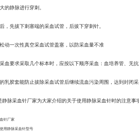
粗大的静脉进行穿刺。
毕后，先拔下刺塞端的采血试管，后拔下穿刺针。
勿松动一次性真空采血试管盖塞，以防采血量不准
次采血要求采取几个标本时，应按以下顺序采血：血培养管、无
端的乳胶套能防止拔除采血试管后继续流血污染周围，达到封闭
是静脉采血针厂家为大家介绍的关于使用静脉采血针时的注意事
血针厂家
使用静脉采血针型号