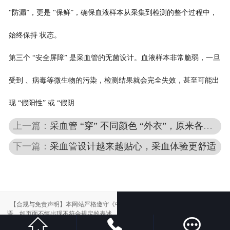
“防漏”，更是 “保鲜”，确保血液样本从采集到检测的整个过程中，
始终保持 状态。
第三个 “安全屏障” 是采血管的无菌设计。血液样本非常脆弱，一旦
受到 、病毒等微生物的污染，检测结果就会完全失效，甚至可能出
现 “假阳性” 或 “假阴
上一篇：
采血管 “穿” 不同颜色 “外衣”，原来各有大用处​
下一篇：
采血管设计越来越贴心，采血体验更舒适​
【合规与免责声明】本网站严格遵守《中华人民共和国广告法》，尽力规范用
语。如页面不慎出现不符合规定的表述，敬请联系我们，将立即更正；相关内容



仅供参考，不构成交易依据。